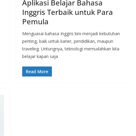
Aplikasi Belajar Bahasa
Inggris Terbaik untuk Para
Pemula
Menguasai bahasa Inggris kini menjadi kebutuhan
penting, baik untuk karier, pendidikan, maupun
traveling. Untungnya, teknologi memudahkan kita
belajar kapan saja
Read More