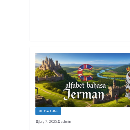
BAHASA ASING
July 7, 2025
admin