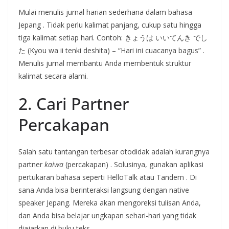
Mulai menulis jurnal harian sederhana dalam bahasa
Jepang
. Tidak perlu kalimat panjang, cukup satu hingga
tiga kalimat setiap hari. Contoh: きょうは いいてんき でし
た (Kyou wa ii tenki deshita) – “Hari ini cuacanya bagus”
.
Menulis jurnal membantu Anda membentuk struktur
kalimat secara alami.
2. Cari Partner
Percakapan
Salah satu tantangan terbesar otodidak adalah kurangnya
partner
kaiwa
(percakapan)
. Solusinya, gunakan aplikasi
pertukaran bahasa seperti HelloTalk atau Tandem
. Di
sana Anda bisa berinteraksi langsung dengan native
speaker Jepang. Mereka akan mengoreksi tulisan Anda,
dan Anda bisa belajar ungkapan sehari-hari yang tidak
diajarkan di buku teks
.