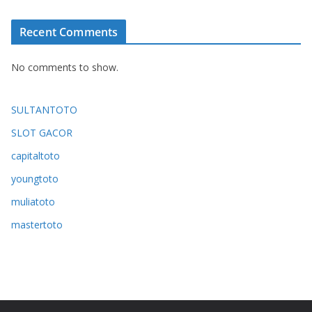
Recent Comments
No comments to show.
SULTANTOTO
SLOT GACOR
capitaltoto
youngtoto
muliatoto
mastertoto