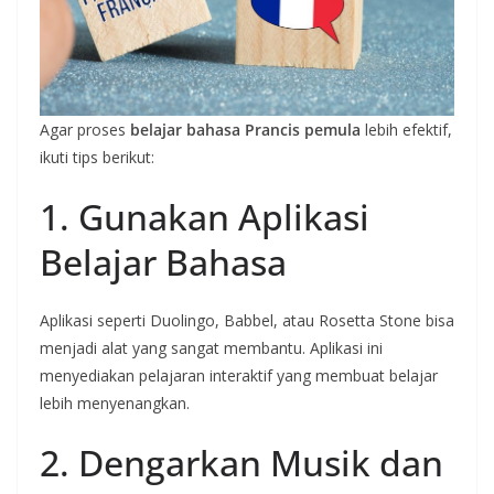
Agar proses
belajar bahasa Prancis pemula
lebih efektif,
ikuti tips berikut:
1. Gunakan Aplikasi
Belajar Bahasa
Aplikasi seperti Duolingo, Babbel, atau Rosetta Stone bisa
menjadi alat yang sangat membantu. Aplikasi ini
menyediakan pelajaran interaktif yang membuat belajar
lebih menyenangkan.
2. Dengarkan Musik dan