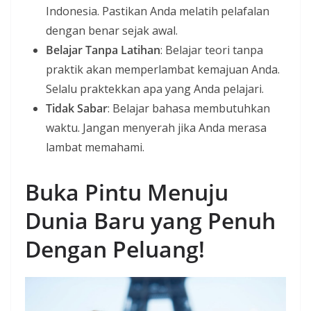
Indonesia. Pastikan Anda melatih pelafalan
dengan benar sejak awal.
Belajar Tanpa Latihan
: Belajar teori tanpa
praktik akan memperlambat kemajuan Anda.
Selalu praktekkan apa yang Anda pelajari.
Tidak Sabar
: Belajar bahasa membutuhkan
waktu. Jangan menyerah jika Anda merasa
lambat memahami.
Buka Pintu Menuju
Dunia Baru yang Penuh
Dengan Peluang!