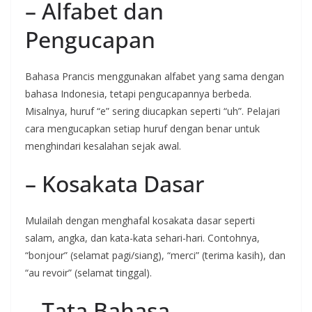
– Alfabet dan
Pengucapan
Bahasa Prancis menggunakan alfabet yang sama dengan
bahasa Indonesia, tetapi pengucapannya berbeda.
Misalnya, huruf “e” sering diucapkan seperti “uh”. Pelajari
cara mengucapkan setiap huruf dengan benar untuk
menghindari kesalahan sejak awal.
– Kosakata Dasar
Mulailah dengan menghafal kosakata dasar seperti
salam, angka, dan kata-kata sehari-hari. Contohnya,
“bonjour” (selamat pagi/siang), “merci” (terima kasih), dan
“au revoir” (selamat tinggal).
– Tata Bahasa