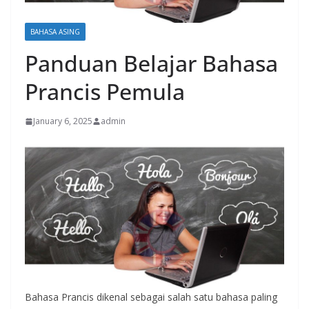
BAHASA ASING
Panduan Belajar Bahasa
Prancis Pemula
January 6, 2025
admin
Bahasa Prancis dikenal sebagai salah satu bahasa paling