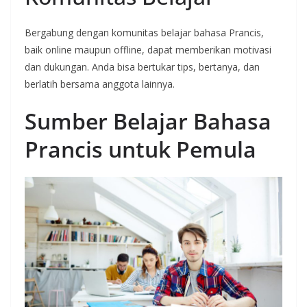
Bergabung dengan komunitas belajar bahasa Prancis,
baik online maupun offline, dapat memberikan motivasi
dan dukungan. Anda bisa bertukar tips, bertanya, dan
berlatih bersama anggota lainnya.
Sumber Belajar Bahasa
Prancis untuk Pemula