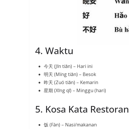
4. Waktu
今天 (Jīn tiān) – Hari ini
明天 (Míng tiān) – Besok
昨天 (Zuó tiān) – Kemarin
星期 (Xīng qī) – Minggu (hari)
5. Kosa Kata Restoran
饭 (Fàn) – Nasi/makanan