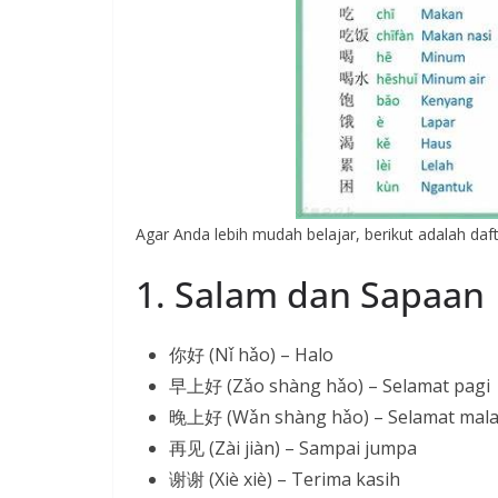
Agar Anda lebih mudah belajar, berikut adalah daf
1. Salam dan Sapaan
你好 (Nǐ hǎo) – Halo
早上好 (Zǎo shàng hǎo) – Selamat pagi
晚上好 (Wǎn shàng hǎo) – Selamat mal
再见 (Zài jiàn) – Sampai jumpa
谢谢 (Xiè xiè) – Terima kasih