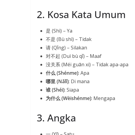
2. Kosa Kata Umum
是 (Shì) – Ya
不是 (Bù shì) – Tidak
请 (Qǐng) – Silakan
对不起 (Duì bù qǐ) – Maaf
没关系 (Méi guān xi) – Tidak apa-apa
什么 (Shénme)
: Apa
哪里 (Nǎlǐ)
: Di mana
谁 (Shéi)
: Siapa
为什么 (Wèishénme)
: Mengapa
3. Angka
一 (Yī) – Satu