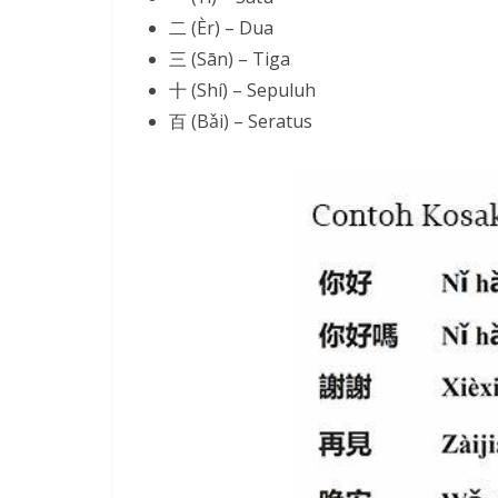
二 (Èr) – Dua
三 (Sān) – Tiga
十 (Shí) – Sepuluh
百 (Bǎi) – Seratus