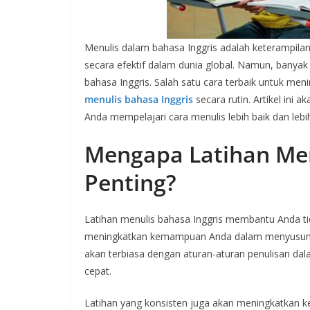
Menulis dalam bahasa Inggris adalah keterampilan
secara efektif dalam dunia global. Namun, banya
bahasa Inggris. Salah satu cara terbaik untuk m
menulis bahasa Inggris
secara rutin. Artikel ini
Anda mempelajari cara menulis lebih baik dan lebih
Mengapa Latihan Menu
Penting?
Latihan menulis bahasa Inggris membantu Anda ti
meningkatkan kemampuan Anda dalam menyusun ide
akan terbiasa dengan aturan-aturan penulisan dal
cepat.
Latihan yang konsisten juga akan meningkatka