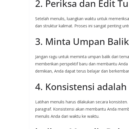
2. Periksa dan Edit T
Setelah menulis, luangkan waktu untuk memeriksa 
dan struktur kalimat. Proses ini sangat penting un
3. Minta Umpan Balik
Jangan ragu untuk meminta umpan balik dari tema
memberikan perspektif baru dan membantu Anda 
demikian, Anda dapat terus belajar dan berkemba
4. Konsistensi adalah
Latihan menulis harus dilakukan secara konsisten
paragraf. Konsistensi akan membantu Anda mem
menulis Anda dari waktu ke waktu.