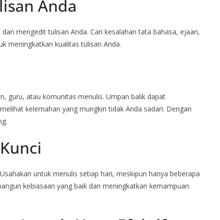
ulisan Anda
dan mengedit tulisan Anda. Cari kesalahan tata bahasa, ejaan,
tuk meningkatkan kualitas tulisan Anda.
n, guru, atau komunitas menulis. Umpan balik dapat
melihat kelemahan yang mungkin tidak Anda sadari. Dengan
ng.
 Kunci
. Usahakan untuk menulis setiap hari, meskipun hanya beberapa
bangun kebiasaan yang baik dan meningkatkan kemampuan