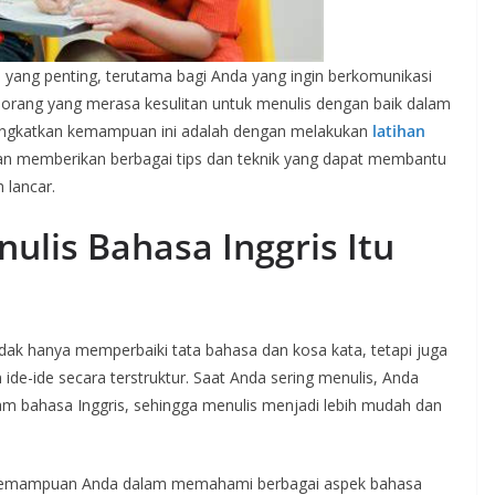
 yang penting, terutama bagi Anda yang ingin berkomunikasi
k orang yang merasa kesulitan untuk menulis dengan baik dalam
eningkatkan kemampuan ini adalah dengan melakukan
latihan
 akan memberikan berbagai tips dan teknik yang dapat membantu
 lancar.
lis Bahasa Inggris Itu
dak hanya memperbaiki tata bahasa dan kosa kata, tetapi juga
-ide secara terstruktur. Saat Anda sering menulis, Anda
am bahasa Inggris, sehingga menulis menjadi lebih mudah dan
n kemampuan Anda dalam memahami berbagai aspek bahasa