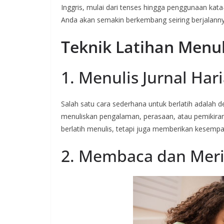
Inggris, mulai dari tenses hingga penggunaan ka
Anda akan semakin berkembang seiring berjalann
Teknik Latihan Menul
1. Menulis Jurnal Har
Salah satu cara sederhana untuk berlatih adalah d
menuliskan pengalaman, perasaan, atau pemikiran
berlatih menulis, tetapi juga memberikan kesempat
2. Membaca dan Mer