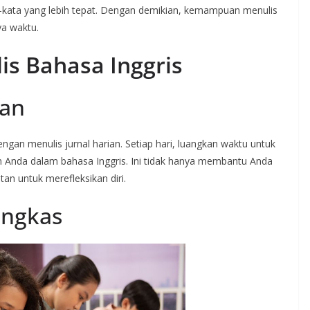
ta-kata yang lebih tepat. Dengan demikian, kemampuan menulis
ya waktu.
is Bahasa Inggris
ian
engan menulis jurnal harian. Setiap hari, luangkan waktu untuk
 Anda dalam bahasa Inggris. Ini tidak hanya membantu Anda
an untuk merefleksikan diri.
ingkas