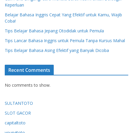
Keperluan
Belajar Bahasa Inggris Cepat Yang Efektif untuk Kamu, Wajib
Coba!
Tips Belajar Bahasa Jepang Otodidak untuk Pemula
Tips Lancar Bahasa Inggris untuk Pemula Tanpa Kursus Mahal
Tips Belajar Bahasa Asing Efektif yang Banyak Dicoba
Recent Comments
No comments to show.
SULTANTOTO
SLOT GACOR
capitaltoto
youngtoto