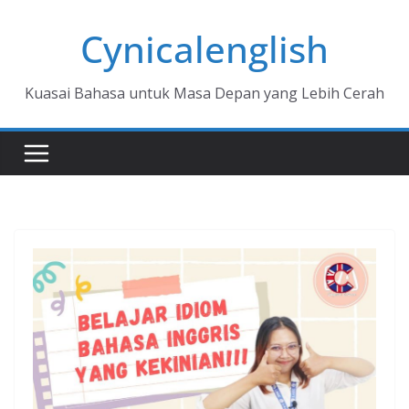
Skip
Cynicalenglish
to
content
Kuasai Bahasa untuk Masa Depan yang Lebih Cerah