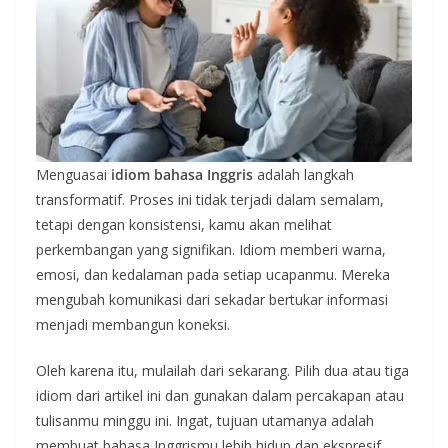
Menguasai
idiom bahasa Inggris
adalah langkah
transformatif. Proses ini tidak terjadi dalam semalam,
tetapi dengan konsistensi, kamu akan melihat
perkembangan yang signifikan. Idiom memberi warna,
emosi, dan kedalaman pada setiap ucapanmu. Mereka
mengubah komunikasi dari sekadar bertukar informasi
menjadi membangun koneksi.
Oleh karena itu, mulailah dari sekarang. Pilih dua atau tiga
idiom dari artikel ini dan gunakan dalam percakapan atau
tulisanmu minggu ini. Ingat, tujuan utamanya adalah
membuat bahasa Inggrismu lebih hidup dan ekspresif.