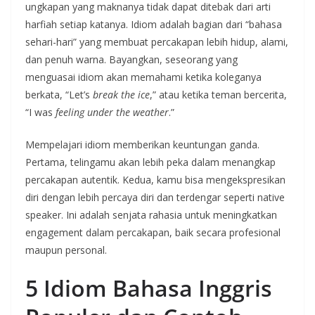
ungkapan yang maknanya tidak dapat ditebak dari arti
harfiah setiap katanya. Idiom adalah bagian dari “bahasa
sehari-hari” yang membuat percakapan lebih hidup, alami,
dan penuh warna. Bayangkan, seseorang yang
menguasai idiom akan memahami ketika koleganya
berkata, “Let’s
break the ice
,” atau ketika teman bercerita,
“I was
feeling under the weather
.”
Mempelajari idiom memberikan keuntungan ganda.
Pertama, telingamu akan lebih peka dalam menangkap
percakapan autentik. Kedua, kamu bisa mengekspresikan
diri dengan lebih percaya diri dan terdengar seperti native
speaker. Ini adalah senjata rahasia untuk meningkatkan
engagement dalam percakapan, baik secara profesional
maupun personal.
5 Idiom Bahasa Inggris