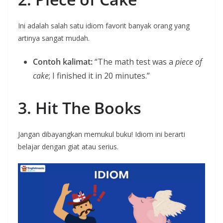
Ini adalah salah satu idiom favorit banyak orang yang
artinya sangat mudah.
Contoh kalimat:
“The math test was a
piece of
cake
; I finished it in 20 minutes.”
3. Hit The Books
Jangan dibayangkan memukul buku! Idiom ini berarti
belajar dengan giat atau serius.